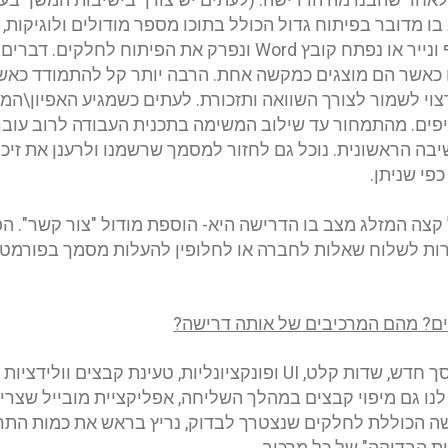
 בו מדובר בפיתוח גדול הכולל בתוכו מספר מודולים ולוגיקות,
רגרסיה נקודתית. ניקח דף ונייר או נפתח קובץ Word ונפרק את הפי
ם כאשר הם מוצגים כמקשה אחת. הרבה יותר קל להתמודד כא
וי לשמור לצורך השוואה ותזכורת. לעתים כשמגיע האפיון\המש
יפים. מהתמחור עד שילוב המשימה בתכנית העבודה לרוב עובר 
בה הראשונית. נוכל גם לחזור למסמך שרשמנו ולרענן את זיכר
פי שניתן
.
קצה המזלג מצב בו הדרישה היא- הוספת מודול "צור קשר". ה
ת לשלוח שאלות לחברה או לחלופין להעלות מסמך בפורמט 
ים? מהם המרכיבים של אותה דרישה
?
סך חדש, שדות קלט
, UI
ופונקציונליות, טעינת קבצים וולידציו
לנו גם מיפוי קבצים במהלך השליחה, אפליקציית מובייל שצרי
ה הכוללת לחלקים שנצטרך לבדוק, נריץ בראש את כמות התר
ת הבדיקה" של כל מרכיב
.