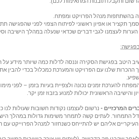
הרשום ותקבלו תובנות המתאימות לכם
).
ה בהשתתפות מנהל הפרויקט ומפתח
.
 מסמך תקציר או אפיון ראשוני לפיתוח הצפוי לפני שהפגישה תתק
 הערות לעצמנו לגבי דברים שכדאי שנעלה במהלך הישיבה וס
בפגישה
:
יב היטב בפגישת הסקירה וננסה לדלות כמה שיותר מידע על ה
ההכרות שלנו עם הפרויקט והמערכת כמכלול בכדי להבין את 
שפיע
.
תח להערכת זמנים נכונה ולצפיית בעיות בזמן – לפני מימושם
 והישיבה הראשונית יכולות למנוע בזבוז זמן יקר
.
רים המרכזיים
-
נרשום לעצמנו נקודות חשובות שעולות לנו 
ודל התמחור. לעתים קשה לתמחר משימות גדולות במהלך הישי
ם העיקריים אליהם יש להתייחס כשנחזור למנהל הפרוייקט עם 
לאחר שהבנו מה הדרישה. (לעתים יש צורך בישיבות המשך בעק