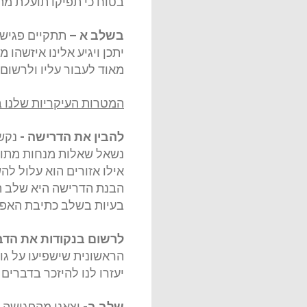
בטוח כי תפיקו תועלת מ
בשלב א
–
תתקיים
פגיש
יתכן ויגיע אלינו איזשהו
מאוד לעבור עליו ולרשום
המטרות העיקריות שלנו 
להבין את הדרישה
-
נקש
נשאל שאלות מנחות מתוך 
אילו אזורים הוא עלול לה
הבנת הדרישה היא שלב המפ
בעיות בשלב כתיבת האפיון
לרשום בנקודות את הדב
הראשונית שישפיעו על ג
יעזרו לנו להיזכר בדברי
שלב ב
-
יצאנו מהפגישה 