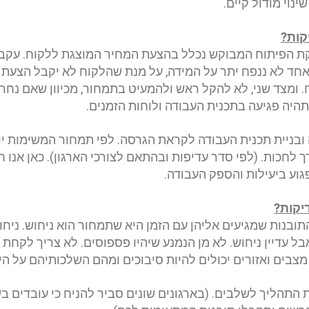
נוי מודול קיים
.
קות
?
קת הפיתוח המבוקש נכלל בהצעת המחיר המוצגת ללקוח. עקב כ
 אחד לא ננפח יתר על המידה, על מנת שהלקוח לא יקבל הצעת 
ח. ומצד שני, לא להקל ראש ולהמעיט בתמחור, מכיוון שאם נח
היה פגיעה בתכנית העבודה ולוחות הזמנים
.
ובניית תכנית העבודה לקראת הגרסה. לפי תמחור המשימות יוע
לחכות. (לפי סדר עדיפות ובהתאם לצורכי הארגון). כאן אנו חו
גוע ביעילות והספק העבודה
.
יקות
?
התובנות שמגיעים אליהן עם הזמן היא שתמחור הוא ניחוש. ניח
בל עדיין ניחוש. לא מן הנמנע שיהיו פספוסים. לא צריך לקחת
מצבים ואזורים יכולים להיות סיבוכים ומהם השלכותיהם על ה
 התהליך לשלבים. (בארגונים שונים סביר להניח כי עובדים בש