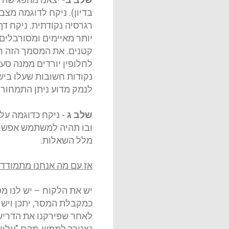
בדיון). ניקח לדוגמה מצב
יותר מאיימים ומסורבלי
קטנים. את המסמך הזה רצ
לחלופין יורדים ממנה סע
נקודות חשובות שעלו בישי
לנמק מדוע ניתן התמחור כ
שלב ג
-
ניקח כדוגמה על 
ובו תהיה למשתמש אפשרו
מלל השאלות
.
אז עם מה אנחנו מתמודד
יש את הלקוח – יש לנו מ
כמקבלת המסר, יתכן ויש 
לאחר שפירקנו את הדריש
נצטרך לממש, מהם "עלויו