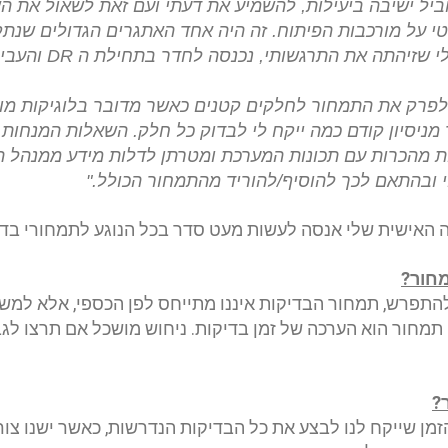
הוביל ישיבה ביעילות, להשמיע את דעתי ועם זאת לשאול את ה
י על מורכבות הפיתוח. זה היה אחד האתגרים הגדולים שנתק
לי שזיהתה את התרגשותי, נכנסה לחדר בתחילת ה
DR
והעבי
פרק את התמחור לחלקים קטנים כאשר מדובר בלוגיקות מורכב
יך מניסיון קודם כמה ייקח לי לבדוק כל חלק. השאלות המנחו
עות מהכרות עם תכונות המערכת ומטרתן לדלות מידע ממנהל 
וי ובהתאם לכך להוסיף/להוריד מהתמחור הכולל
."
 האישית שלי אנסה לעשות מעט סדר בכל הנוגע לתמחורי בדי
מחור
?
התפרש, תמחור הבדיקות איננו מתייחס לפן הכספי, אלא למש
תמחור הוא הערכה של זמן בדיקות. ניחוש מושכל אם תרצו לגב
?
ן שייקח לנו לבצע את כל הבדיקות הנדרשות, כאשר ישנו צורך